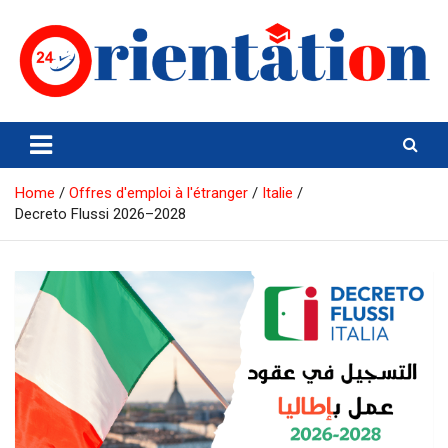
Skip
to
content
Orientation24
Emploi et Orientation au Maroc
Home
Offres d'emploi à l'étranger
Italie
Decreto Flussi 2026–2028