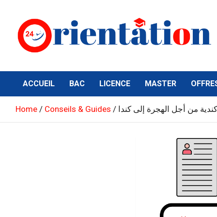
Skip
to
content
Orientation24
Emploi et Orientation au Maroc
ACCUEIL
BAC
LICENCE
MASTER
OFFRE
ندية من أجل الهجرة إلى كندا
Conseils & Guides
Home