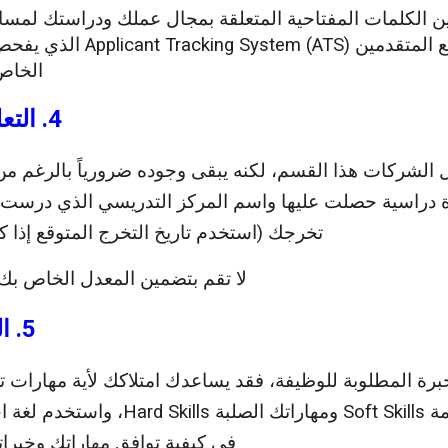
ن الكلمات المفتاحية المتعلقة بمجال عملك ودراستك لمسا
نظام تتبع المتقدمين ystem (ATS
الخاص
4. التعليم Education
اهل الشركات هذا القسم، لكنه يبقى وجوده ضرورياً بالرغم من
دراسية حصلت عليها واسم المركز التدريسي الذي درست ف
تخرجك (استخدم تاريخ التخرج المتوقع إذا ك
لا تقم بتضمين المعدل الخاص بك 
5. المهارات Skills
خبرة المطلوبة للوظيفة، فقد يساعدك امتلاكك لأية مهارات 
اذكر مهاراتك الناعمة Soft Skills ومهاراتك ال
في كيفية توافق مهاراتك وخبرا