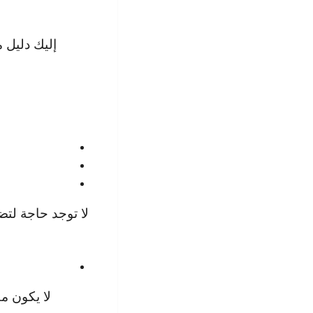
إليك دليل 
لا توجد حاجة لتض
لا يكون م