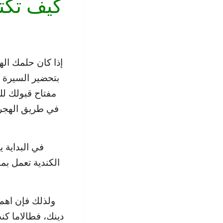
كيف تكتب
إذا كان حلمك اله
بتحضير السيرة ال
مفتاح قبولك للع
في طريق الهجرة 
في البداية ي
الكندية تعمل بم
ولذلك فإن اهم
دينك، فطالاما كن