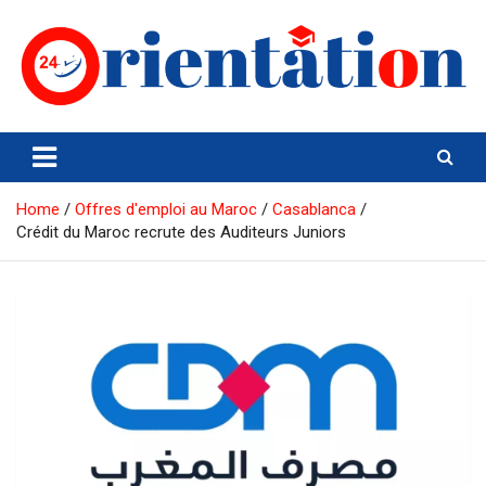
Skip
to
content
Orientation24
Emploi et Orientation au Maroc
Home
Offres d'emploi au Maroc
Casablanca
Crédit du Maroc recrute des Auditeurs Juniors