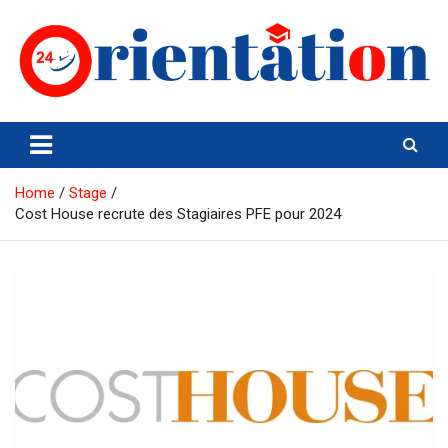
Skip
to
content
Orientation24
Emploi et Orientation au Maroc
Home
Stage
Cost House recrute des Stagiaires PFE pour 2024