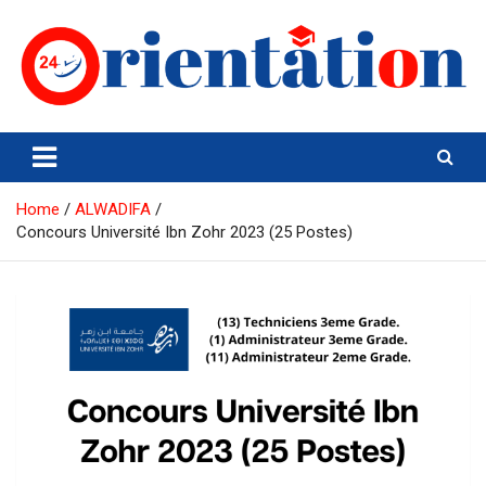
Skip
to
content
Orientation24
Emploi et Orientation au Maroc
Home
ALWADIFA
Concours Université Ibn Zohr 2023 (25 Postes)