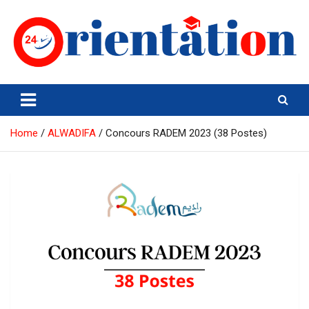
Skip
to
content
Orientation24
Emploi et Orientation au Maroc
Home
ALWADIFA
Concours RADEM 2023 (38 Postes)