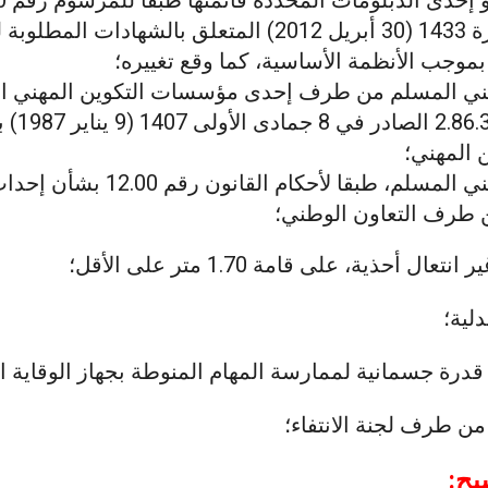
في 8 جمادى الآخرة 1433 (30 أبريل 2012) المتعلق بالشهادا
موجب الأنظمة الأساسية، كما وقع تغييره؛
مهني المسلم من طرف إحدى مؤسسات التكوين المهني ال
للمرسوم رق
 المهني؛
دبلوم التأهيل المهني المسلم، طبقا لأحكام ال
ن طرف التعاون الوطني؛
ل أحذية، على قامة 1.70 متر على الأقل؛
لية؛
درة جسمانية لممارسة المهام المنوطة بجهاز الوقاية ال
ن طرف لجنة الانتفاء؛