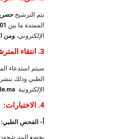
يتم الترشيح
حصريا
الممتدة ما بين
01 و16 مارس 2024
الإلكتروني،
ومن ال
3. انتقاء المترشحين المقبولين:
سيتم استدعاء الم
الطبي وذلك بنشر 
الإلكترونية
ile.ma
4. الاختبارات:
أ- الفحص الطبي:
يخضع المترشحون