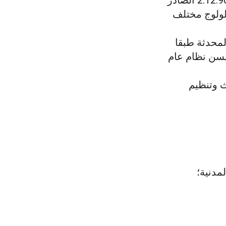
إحدى الشهادات أو إحدى الدبلومات المحددة قائمتها طبقا للمرسوم رقم 2.12.90 الصادر
ت المطلوبة لولوج مختلف
محدثة طبقا
م 2.86.325 الصادر في 8 جمادى الأولى 1407 (9 يناير 1987) بسن نظام عام
قانون رقم 12.00 بشأن إحداث وتنظيم
مدنية؛