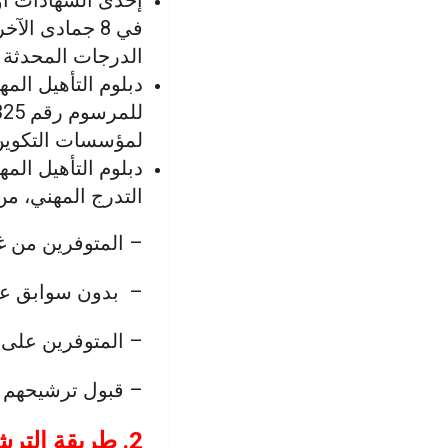
الدرجات المحدثة ب
دبلوم التأهيل ال
لمؤسسات التكوين
التدرج المهني، م
– المتوفرين من غير انتعا
– بدون سوابق عد
– المتوفرين على ق
– قبول ترشيحهم م
2. طريقة الترشيح: