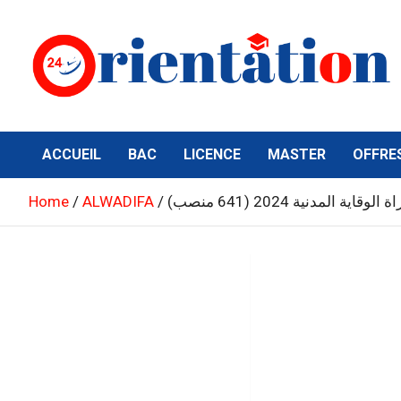
Skip
to
content
Orientation24
Emploi et Orientation au Maroc
ACCUEIL
BAC
LICENCE
MASTER
OFFRE
 الوقاية المدنية 2024 (641 منصب)
ALWADIFA
Home