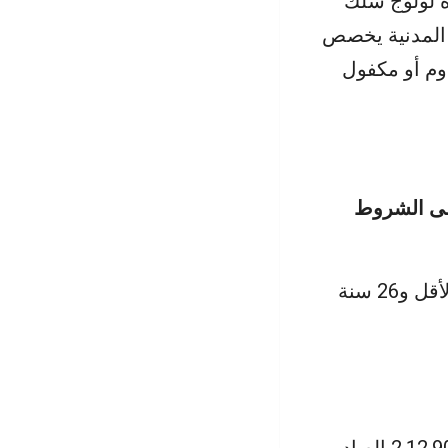
اة لولوج سلك
ة المدنية يخصص
ة مقاوم أو مكفول
على الشروط
– البالغين من العمر، في فاتح يناير من سنة إجراء المباراة، 18 سنة على الأقل و26 سنة