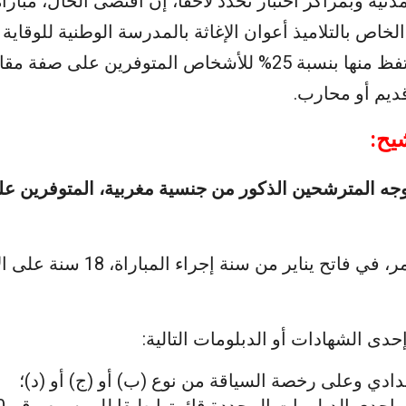
مدنية وبمراكز اختبار تحدد لاحقا، إن اقتضى الحال، مبار
لخاص بالتلاميذ أعوان الإغاثة بالمدرسة الوطنية للوقاي
، يحتفظ منها بنسبة 25% للأشخاص المتوفرين على صف
ديم أو محارب.
 وجه المترشحين الذكور من جنسية مغربية، المتوفرين 
دى الشهادات أو الدبلومات التالية:
عدادي وعلى رخصة السياقة من نوع (ب) أو (ج) أو (د)؛