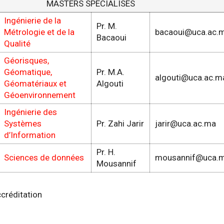
MASTERS SPÉCIALISÉS
Ingénierie de la
Pr. M.
Métrologie et de la
bacaoui@uca.ac.
Bacaoui
Qualité
Géorisques,
Géomatique,
Pr. M.A.
algouti@uca.ac.m
Géomatériaux et
Algouti
Géoenvironnement
Ingénierie des
Systèmes
Pr. Zahi Jarir
jarir@uca.ac.ma
d’Information
Pr. H.
Sciences de données
mousannif@uca.
Mousannif
ccréditation