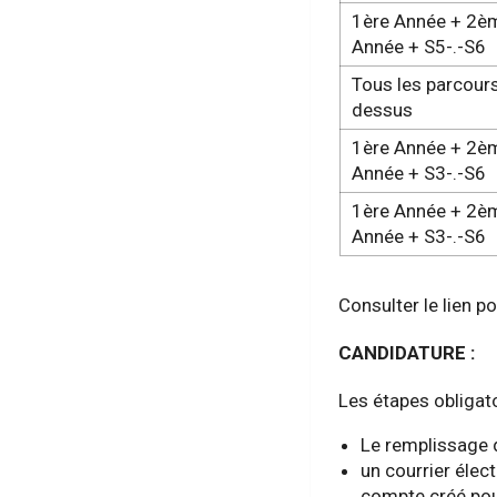
1ère Année + 2è
Année + S5-.-S6
Tous les parcours
dessus
1ère Année + 2è
Année + S3-.-S6
1ère Année + 2è
Année + S3-.-S6
Consulter le lien po
CANDIDATURE :
Les étapes obligat
Le remplissage d
un courrier élec
compte créé pour