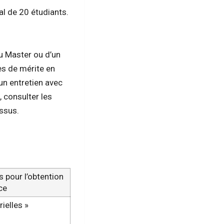
mal de 20 étudiants.
du Master ou d’un
es de mérite en
un entretien avec
 consulter les
essus.
pour l’obtention
nce
ielles »