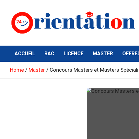
Skip
to
content
Orientation24
Emploi et Orientation au Maroc
ACCUEIL
BAC
LICENCE
MASTER
OFFRE
Home
Master
Concours Masters et Masters Spécial