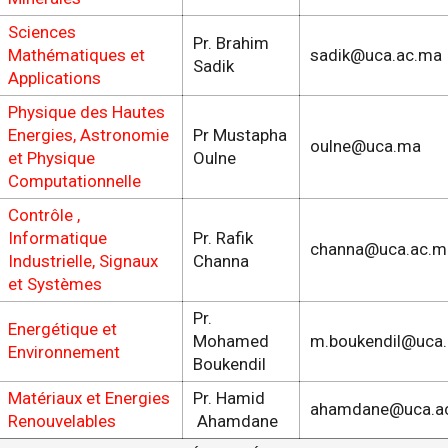
Sciences
Pr. Brahim
Mathématiques et
sadik@uca.ac.ma
Sadik
Applications
Physique des Hautes
Energies, Astronomie
Pr Mustapha
oulne@uca.ma
et Physique
Oulne
Computationnelle
Contrôle ,
Informatique
Pr. Rafik
channa@uca.ac.m
Industrielle, Signaux
Channa
et Systèmes
Pr.
Energétique et
Mohamed
m.boukendil@uca
Environnement
Boukendil
Matériaux et Energies
Pr. Hamid
ahamdane@uca.a
Renouvelables
Ahamdane