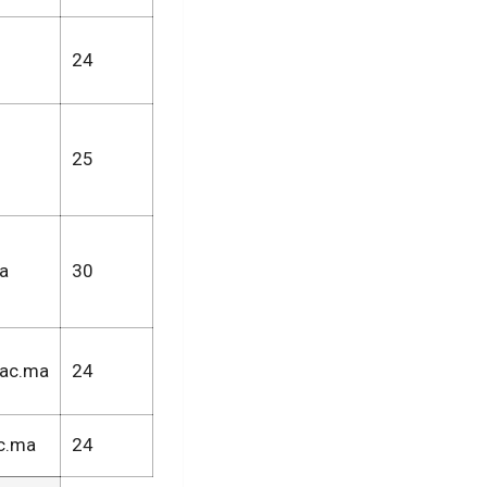
24
25
a
30
.ac.ma
24
c.ma
24