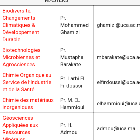
MASTERS
Biodiversité,
Changements
Pr.
Climatiques &
Mohammed
ghamizi@uca.ac.
Développement
Ghamizi
Durable
Biotechnologies
Pr.
Microbiennes et
Mustapha
mbarakate@uca.a
Agrosciences
Barakate
Chimie Organique au
Pr. Larbi El
Service de l’Industrie
elfirdoussi@uca.
Firdoussi
et de la Santé
Chimie des matériaux
Pr. M. EL
elhammioui@uca.
inorganiques
Hammioui
Géosciences
Appliquées aux
Pr. H.
admou@uca.ma
Ressources
Admou
Minérales