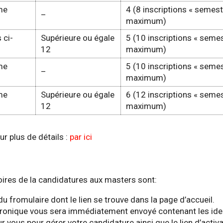
me
4 (8 inscriptions « semestr
–
maximum)
 ci-
Supérieure ou égale
5 (10 inscriptions « semes
12
maximum)
me
5 (10 inscriptions « semes
–
maximum)
me
Supérieure ou égale
6 (12 inscriptions « semes
12
maximum)
ur plus de détails :
par ici
oires de la candidatures aux masters sont:
u fromulaire dont le lien se trouve dans la page d’accueil.
tronique vous sera immédiatement envoyé contenant les iden
 vous pour gérer votre candidature ainsi que le lien d’activa