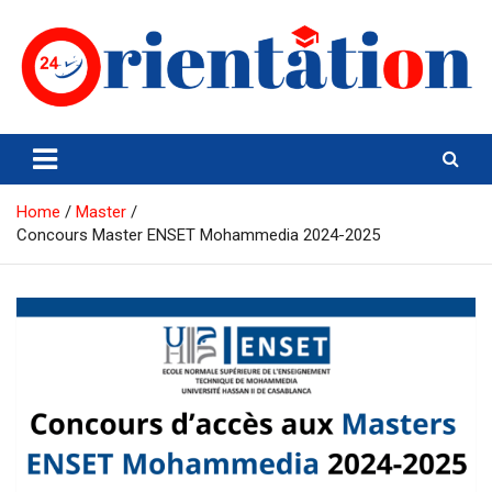
Skip
to
content
Orientation24
Emploi et Orientation au Maroc
Home
Master
Concours Master ENSET Mohammedia 2024-2025