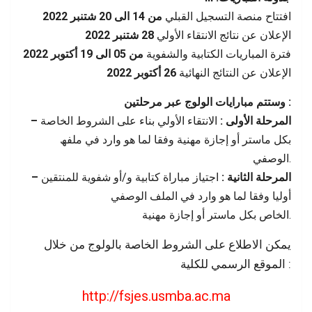
افتتاح منصة التسجیل القبلي
من 14 الى 20 شتنبر 2022
الإعلان عن نتائج الانتقاء الأولي
28 شتنبر 2022
فترة المباریات الكتابیة والشفویة
من 05 الى 19 أكتوبر 2022
الإعلان عن النتائج النھائیة
26 أكتوبر 2022
وستتم مبارایات الولوج عبر مرحلتین :
– المرحلة الأولى :
الانتقاء الأولي بناء على الشروط الخاصة
بكل ماستر أو إجازة مھنیة وفقا لما ھو وارد في ملفھ
الوصفي.
– المرحلة الثانیة :
اجتیاز مباراة كتابیة و/أو شفویة للمنتقین
أولیا وفقا لما ھو وارد في الملف الوصفي
الخاص بكل ماستر أو إجازة مھنیة.
یمكن الاطلاع على الشروط الخاصة بالولوج من خلال
الموقع الرسمي للكلیة :
http://fsjes.usmba.ac.ma