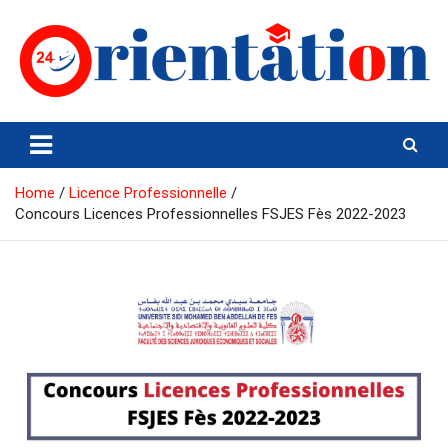
Skip
to
content
Orientation24
Emploi et Orientation au Maroc
Home
Licence Professionnelle
Concours Licences Professionnelles FSJES Fès 2022-2023