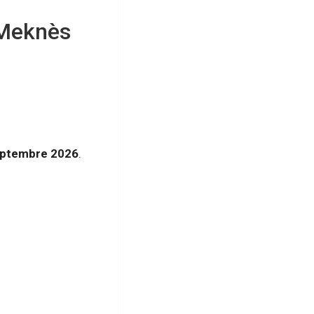
 Meknès
eptembre 2026
.