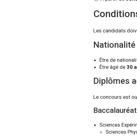
Condition
Les candidats doive
Nationalité
Être de national
Être âgé de
30 
Diplômes a
Le concours est ouv
Baccalauréat 
Sciences Expéri
Sciences Phys