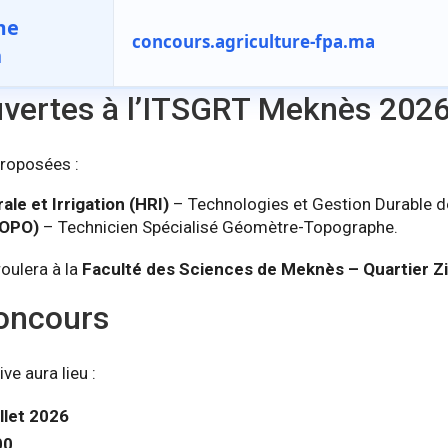
me
concours.agriculture-fpa.ma
n
ouvertes à l’ITSGRT Meknès 202
proposées :
ale et Irrigation (HRI)
– Technologies et Gestion Durable de
TOPO)
– Technicien Spécialisé Géomètre-Topographe.
oulera à la
Faculté des Sciences de Meknès – Quartier Z
oncours
ive aura lieu :
llet 2026
00