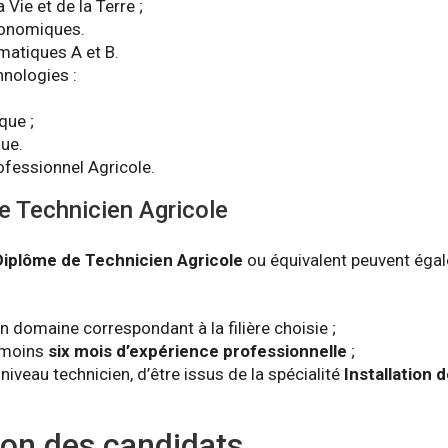
 Vie et de la Terre ;
onomiques.
atiques A et B.
hnologies :
que ;
que.
ofessionnel Agricole.
e Technicien Agricole
Diplôme de Technicien Agricole
ou équivalent peuvent égal
n domaine correspondant à la filière choisie ;
u moins
six mois d’expérience professionnelle
;
e niveau technicien, d’être issus de la spécialité
Installation
ion des candidats