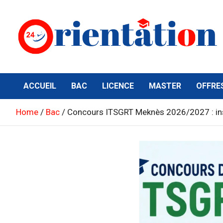
Skip
to
content
Orientation24
Emploi et Orientation au Maroc
ACCUEIL
BAC
LICENCE
MASTER
OFFRE
Home
Bac
Concours ITSGRT Meknès 2026/2027 : insc