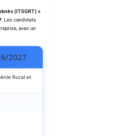
Meknès (ITSGRT)
a
7
. Les candidats
treprise, avec un
26/2027
Génie Rural et