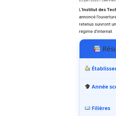
23 juin 2026
Lakhnat
L’
Institut des Te
annoncé l’ouverture
retenus suivront un
régime d’internat.
Résu
Établiss
Année sco
Filières