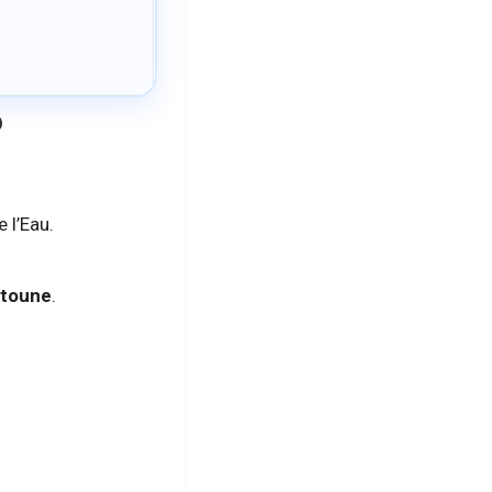
6
 l’Eau.
itoune
.