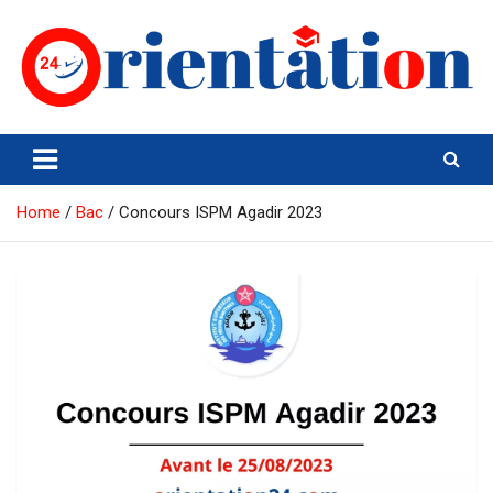
Skip
to
content
Orientation24
Emploi et Orientation au Maroc
Home
Bac
Concours ISPM Agadir 2023