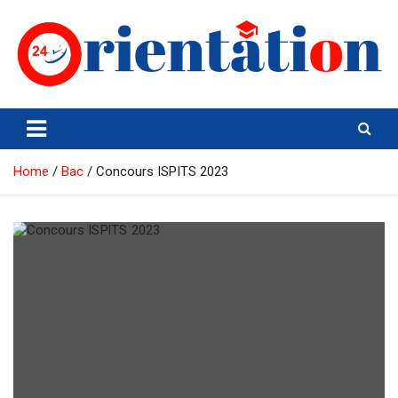
Skip
to
content
Orientation24
Emploi et Orientation au Maroc
Home
Bac
Concours ISPITS 2023