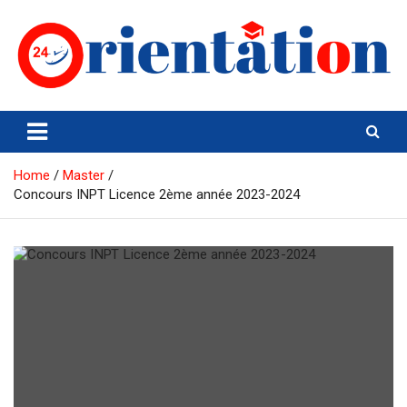
Skip
to
content
Orientation24
Emploi et Orientation au Maroc
Home
Master
Concours INPT Licence 2ème année 2023-2024