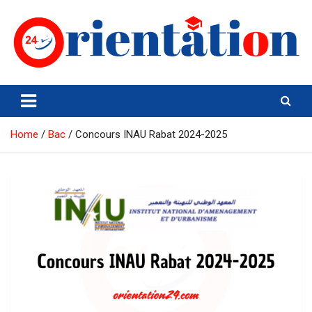
Skip
to
content
Orientation24
Emploi et Orientation au Maroc
Home
Bac
Concours INAU Rabat 2024-2025