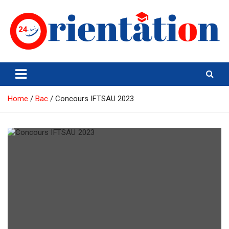
Skip
to
content
Orientation24
Emploi et Orientation au Maroc
Home
Bac
Concours IFTSAU 2023