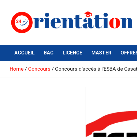
Skip
to
content
Orientation24
Emploi et Orientation au Maroc
ACCUEIL
BAC
LICENCE
MASTER
OFFRE
Home
Concours
Concours d’accès à l’ESBA de Casa