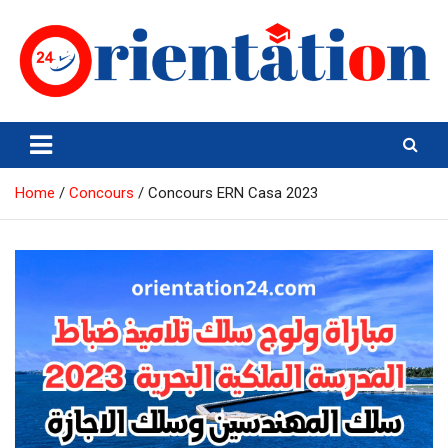
Skip
to
content
Orientation24
Emploi et Orientation au Maroc
Home
Concours
Concours ERN Casa 2023