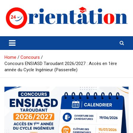
Skip
to
content
Orientation24
Emploi et Orientation au Maroc
Home
Concours
Concours ENSIASD Taroudant 2026/2027 : Accès en 1ère
année du Cycle Ingénieur (Passerelle)