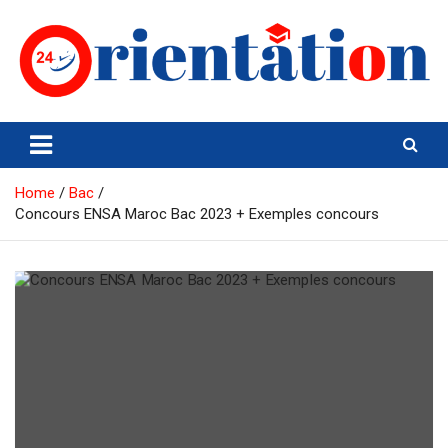
Skip
to
content
Orientation24
Emploi et Orientation au Maroc
Home
Bac
Concours ENSA Maroc Bac 2023 + Exemples concours