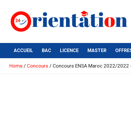
Skip
to
content
Orientation24
Emploi et Orientation au Maroc
ACCUEIL
BAC
LICENCE
MASTER
OFFRE
Home
Concours
Concours ENSA Maroc 2022/2022 +