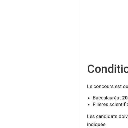
Conditio
Le concours est ouv
Baccalauréat
20
Filières scientif
Les candidats doive
indiquée.