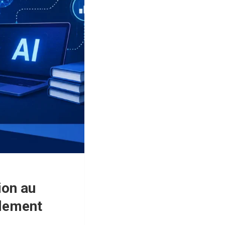
ion au
ulement