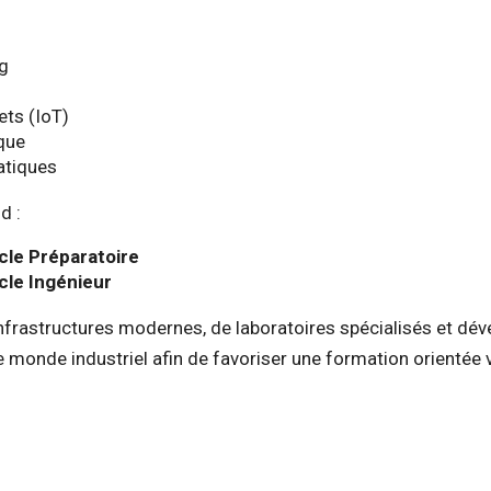
g
ets (IoT)
que
atiques
d :
cle Préparatoire
cle Ingénieur
infrastructures modernes, de laboratoires spécialisés et dé
e monde industriel afin de favoriser une formation orientée v