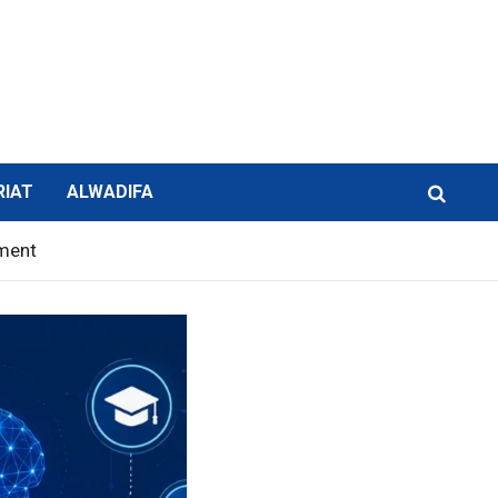
RIAT
ALWADIFA
ement