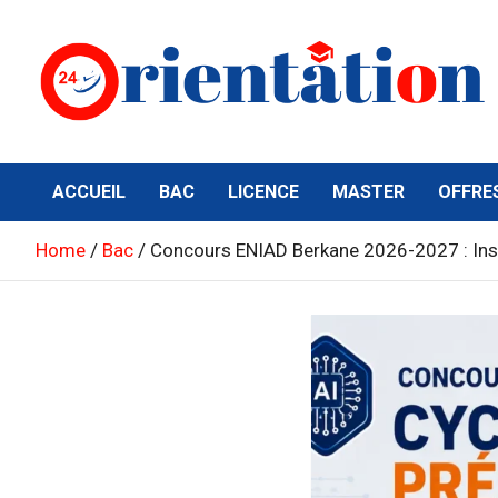
Skip
to
content
Orientation24
Emploi et Orientation au Maroc
ACCUEIL
BAC
LICENCE
MASTER
OFFRE
Home
Bac
Concours ENIAD Berkane 2026-2027 : Inscr