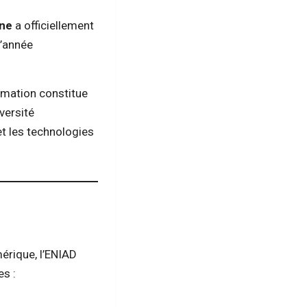
ane
a officiellement
l’année
ormation constitue
versité
et les technologies
érique, l’ENIAD
es :