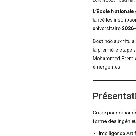
26 juin 2026
Lakhnat
L’École Nationale 
lancé les inscripti
universitaire
2026
Destinée aux titula
la première étape v
Mohammed Premier et
émergentes.
Présentat
Créée pour répondr
forme des ingénieu
Intelligence Artif