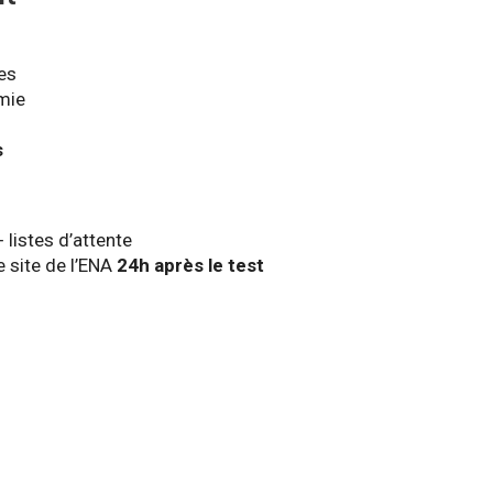
es
mie
s
+ listes d’attente
e site de l’ENA
24h après le test