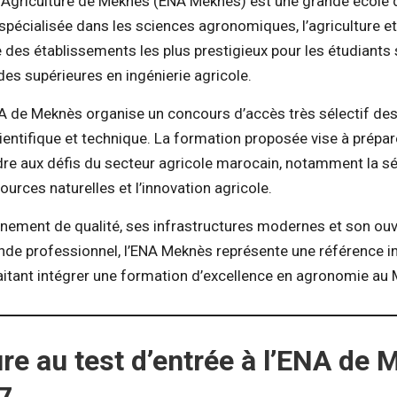
d’Agriculture de Meknès (ENA Meknès) est une grande école 
spécialisée dans les sciences agronomiques, l’agriculture e
rtie des établissements les plus prestigieux pour les étudiants
es supérieures en ingénierie agricole.
A de Meknès organise un concours d’accès très sélectif dest
ientifique et technique. La formation proposée vise à prépar
re aux défis du secteur agricole marocain, notamment la séc
ources naturelles et l’innovation agricole.
nement de qualité, ses infrastructures modernes et son ouve
nde professionnel, l’ENA Meknès représente une référence i
aitant intégrer une formation d’excellence en agronomie au
re au test d’entrée à l’ENA de