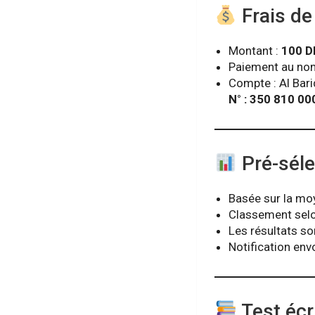
Frais de
Montant :
100 D
Paiement au no
Compte : Al Bar
N° : 350 810 
Pré-séle
Basée sur la mo
Classement selo
Les résultats son
Notification env
Test écr