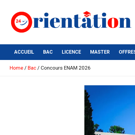
Skip
to
content
Orientation24
Emploi et Orientation au Maroc
ACCUEIL
BAC
LICENCE
MASTER
OFFRE
Home
Bac
Concours ENAM 2026