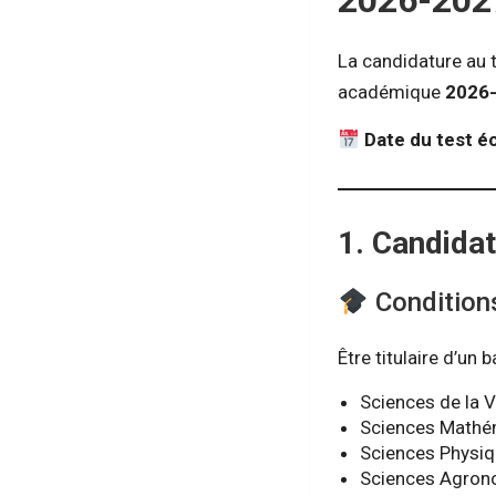
2026-202
La candidature au t
académique
2026
Date du test écr
1. Candida
Conditions 
Être titulaire d’un
Sciences de la Vi
Sciences Mathé
Sciences Physi
Sciences Agron