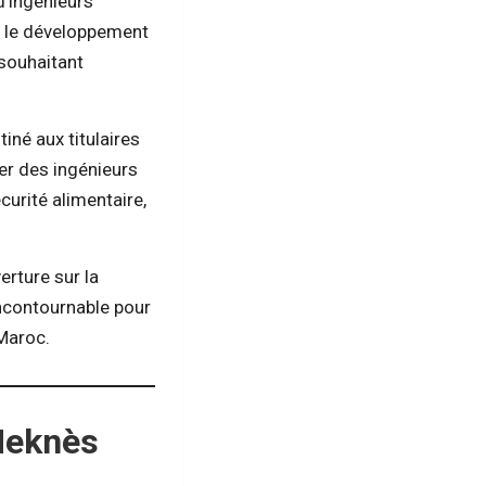
d’ingénieurs
t le développement
 souhaitant
iné aux titulaires
er des ingénieurs
urité alimentaire,
rture sur la
ncontournable pour
 Maroc.
 Meknès