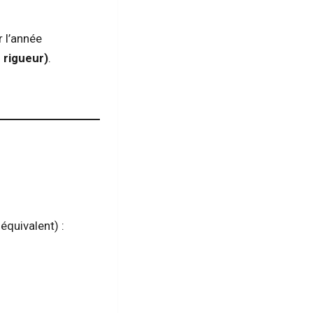
r l’année
e rigueur)
.
équivalent) :