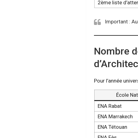
2ème liste d’atte
Important : Au
Nombre de
d’Archite
Pour l’année univer
École Nat
ENA Rabat
ENA Marrakech
ENA Tétouan
ENA Fès