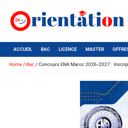
Skip
to
content
Orientation24
Emploi et Orientation au Maroc
ACCUEIL
BAC
LICENCE
MASTER
OFFRE
Home
Bac
Concours ENA Maroc 2026-2027 : Inscripti