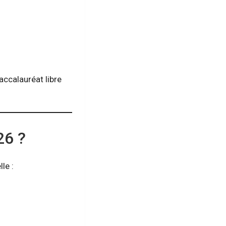
baccalauréat libre
26 ?
le :