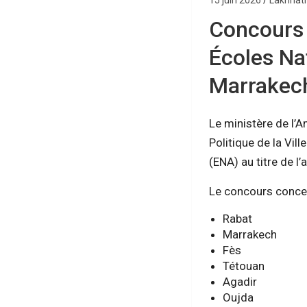
15 juin 2026
Lakhnat
Concours 
Écoles Na
Marrakech
Le ministère de l’A
Politique de la Vil
(ENA) au titre de l
Le concours concer
Rabat
Marrakech
Fès
Tétouan
Agadir
Oujda