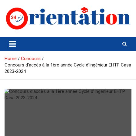
Skip
to
content
Orientation24
Emploi et Orientation au Maroc
Home
Concours
Concours d’accès à la 1ère année Cycle d’Ingénieur EHTP Casa
2023-2024