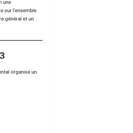
en une
te sur l’ensemble
ire général et un
23
iental organise un