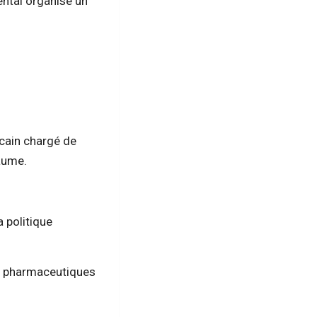
iental organise un
cain chargé de
yaume.
a politique
et pharmaceutiques