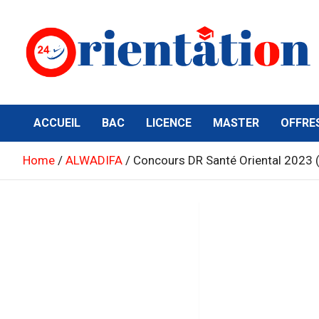
Skip
to
content
Orientation24
Emploi et Orientation au Maroc
ACCUEIL
BAC
LICENCE
MASTER
OFFRE
Home
ALWADIFA
Concours DR Santé Oriental 2023 