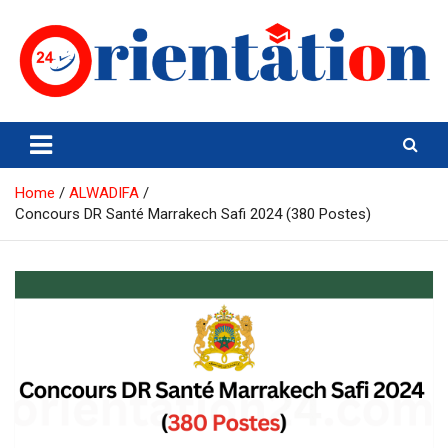
Skip
to
content
Orientation24
Emploi et Orientation au Maroc
Home
ALWADIFA
Concours DR Santé Marrakech Safi 2024 (380 Postes)