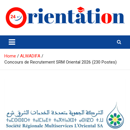
Skip
to
content
Orientation24
Emploi et Orientation au Maroc
Home
ALWADIFA
Concours de Recrutement SRM Oriental 2026 (230 Postes)