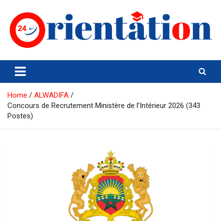
Skip
to
content
Orientation24
Emploi et Orientation au Maroc
Home
ALWADIFA
Concours de Recrutement Ministère de l’Intérieur 2026 (343
Postes)