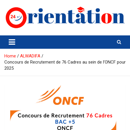
Skip
to
content
Orientation24
Emploi et Orientation au Maroc
Home
ALWADIFA
Concours de Recrutement de 76 Cadres au sein de l’ONCF pour
2025