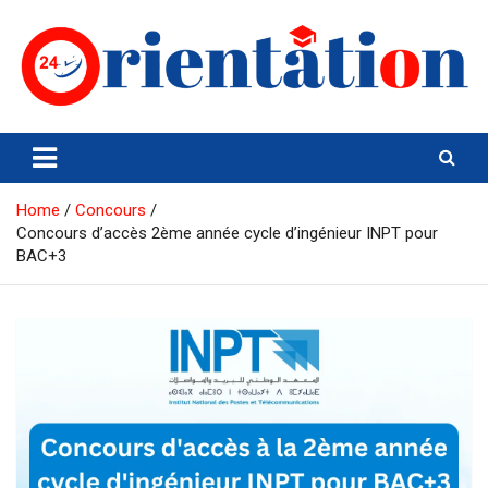
Skip
to
content
Orientation24
Emploi et Orientation au Maroc
Home
Concours
Concours d’accès 2ème année cycle d’ingénieur INPT pour
BAC+3