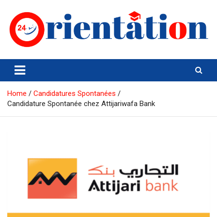
Skip
to
content
Orientation24
Emploi et Orientation au Maroc
Home
Candidatures Spontanées
Candidature Spontanée chez Attijariwafa Bank