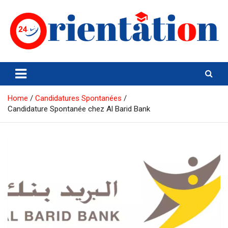
Skip
to
content
Orientation24
Emploi et Orientation au Maroc
Home
Candidatures Spontanées
Candidature Spontanée chez Al Barid Bank