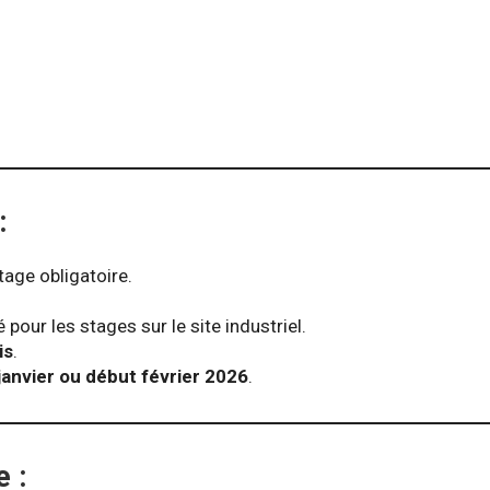
:
age obligatoire.
.
pour les stages sur le site industriel.
is
.
janvier ou début février 2026
.
 :