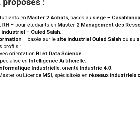
 proposés :
tudiants en
Master 2 Achats
, basés au
siège – Casablanca
t RH
– pour étudiants en
Master 2 Management des Ress
e industriel – Ouled Salah
.
ormation
– basés sur le
site industriel Ouled Salah
ou au
s
s profils :
avec orientation
BI et Data Science
.
spécialisé en
Intelligence Artificielle
.
Informatique Industrielle
, orienté
Industrie 4.0
.
 Master ou Licence
MSI
, spécialisés en
réseaux industriels 