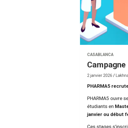
CASABLANCA
Campagne 
2 janvier 2026
Lakhna
PHARMA5 recrute 
PHARMA5 ouvre s
étudiants en
Maste
janvier ou début 
Ces stages s’inscr