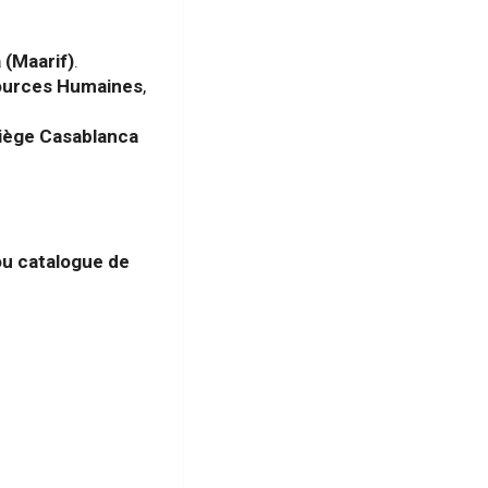
 (Maarif)
.
ources Humaines
,
iège Casablanca
ou catalogue de