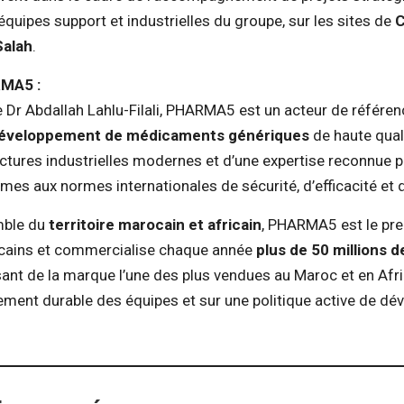
quipes support et industrielles du groupe, sur les sites de
C
Salah
.
RMA5 :
e Dr Abdallah Lahlu-Filali, PHARMA5 est un acteur de référen
e développement de médicaments génériques
de haute qual
uctures industrielles modernes et d’une expertise reconnue p
es aux normes internationales de sécurité, d’efficacité et d
mble du
territoire marocain et africain
, PHARMA5 est le pre
cains et commercialise chaque année
plus de 50 millions d
isant de la marque l’une des plus vendues au Maroc et en Afr
ement durable des équipes et sur une politique active de d