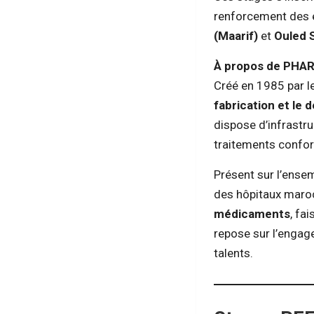
renforcement des é
(Maarif)
et
Ouled 
À propos de PHA
Créé en 1985 par l
fabrication et l
dispose d’infrastr
traitements conform
Présent sur l’ense
des hôpitaux maro
médicaments
, fa
repose sur l’engag
talents.