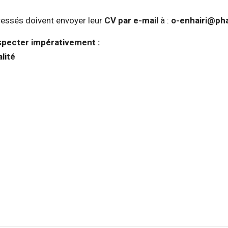
ressés doivent envoyer leur
CV par e-mail
à :
o-enhairi@ph
especter impérativement :
lité