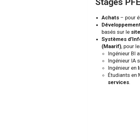
Stages PFE
Achats
– pour é
Développemen
basés sur le
sit
Systèmes d’Inf
(Maarif)
, pour le
Ingénieur BI 
Ingénieur IA 
Ingénieur en
Étudiants en
services
.