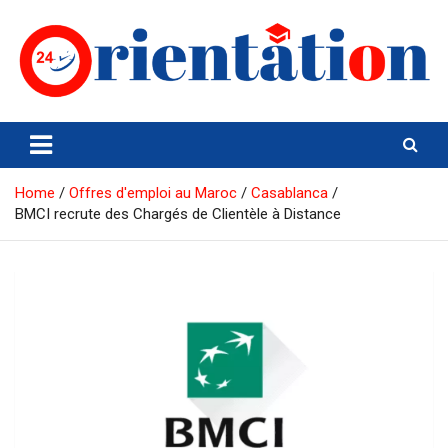
Skip
to
content
Orientation24
Emploi et Orientation au Maroc
Home
Offres d'emploi au Maroc
Casablanca
BMCI recrute des Chargés de Clientèle à Distance