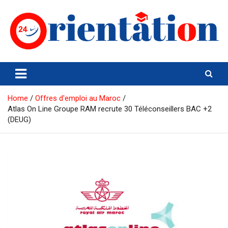
Skip
to
content
Orientation24
Emploi et Orientation au Maroc
Home
Offres d'emploi au Maroc
Atlas On Line Groupe RAM recrute 30 Téléconseillers BAC +2
(DEUG)