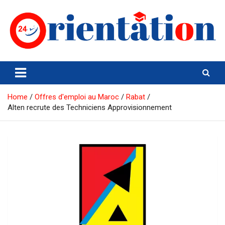
Skip
to
content
Orientation24
Emploi et Orientation au Maroc
Home
Offres d'emploi au Maroc
Rabat
Alten recrute des Techniciens Approvisionnement