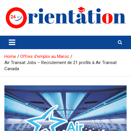
Skip
to
content
Orientation24
Emploi et Orientation au Maroc
Home
Offres d'emploi au Maroc
Air Transat Jobs – Recrutement de 21 profils à Air Transat
Canada