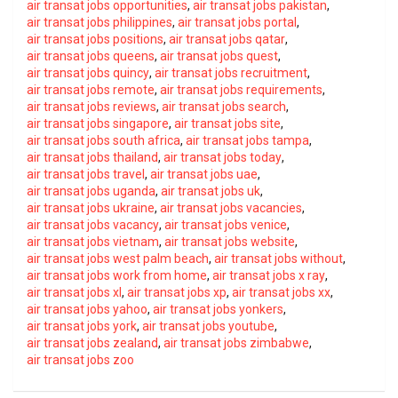
air transat jobs opportunities
,
air transat jobs pakistan
,
air transat jobs philippines
,
air transat jobs portal
,
air transat jobs positions
,
air transat jobs qatar
,
air transat jobs queens
,
air transat jobs quest
,
air transat jobs quincy
,
air transat jobs recruitment
,
air transat jobs remote
,
air transat jobs requirements
,
air transat jobs reviews
,
air transat jobs search
,
air transat jobs singapore
,
air transat jobs site
,
air transat jobs south africa
,
air transat jobs tampa
,
air transat jobs thailand
,
air transat jobs today
,
air transat jobs travel
,
air transat jobs uae
,
air transat jobs uganda
,
air transat jobs uk
,
air transat jobs ukraine
,
air transat jobs vacancies
,
air transat jobs vacancy
,
air transat jobs venice
,
air transat jobs vietnam
,
air transat jobs website
,
air transat jobs west palm beach
,
air transat jobs without
,
air transat jobs work from home
,
air transat jobs x ray
,
air transat jobs xl
,
air transat jobs xp
,
air transat jobs xx
,
air transat jobs yahoo
,
air transat jobs yonkers
,
air transat jobs york
,
air transat jobs youtube
,
air transat jobs zealand
,
air transat jobs zimbabwe
,
air transat jobs zoo