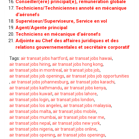
Conseiller(ère) principal(e), rémunération globale
Techniciens/Techniciennes annoté en mécanique
d’aéronefs
Superviseur/Superviseure, Service en vol
Agent/Agente principal
Techniciens en mécanique d’aéronefs
Adjointe au Chef des affaires juridiques et des
relations gouvernementales et secrétaire corporatif
Tags:
air transat jobs hartford
,
air transat jobs hawaii
,
air transat jobs hiring
,
air transat jobs hong kong
,
air transat jobs in montreal
,
air transat jobs job
,
air transat jobs job openings
,
air transat jobs job opportunities
,
air transat jobs johannesburg
,
air transat jobs karachi
,
air transat jobs kathmandu
,
air transat jobs kenya
,
air transat jobs kuwait
,
air transat jobs lahore
,
air transat jobs login
,
air transat jobs london
,
air transat jobs los angeles
,
air transat jobs malaysia
,
air transat jobs malta
,
air transat jobs mobile
,
air transat jobs mumbai
,
air transat jobs near me
,
air transat jobs nepal
,
air transat jobs new york
,
air transat jobs nigeria
,
air transat jobs online
,
air transat jobs opening
,
air transat jobs openings
,