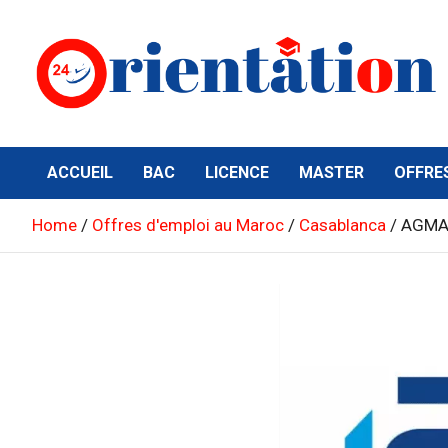
Skip
to
content
Orientation24
Emploi et Orientation au Maroc
ACCUEIL
BAC
LICENCE
MASTER
OFFRE
Home
Offres d'emploi au Maroc
Casablanca
AGMA 