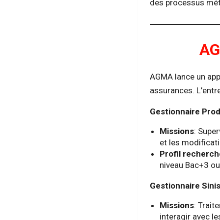
des processus métie
A
AGMA lance un appe
assurances. L’entr
Gestionnaire Prod
Missions
: Supe
et les modificat
Profil recherc
niveau Bac+3 ou
Gestionnaire Sini
Missions
: Trait
interagir avec le