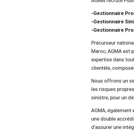
AGMA recrute Plusi
-Gestionnaire Pro
-Gestionnaire Sin
-Gestionnaire Pro
Précurseur nationa
Maroc, AGMA est pr
expertise dans tou
clientèle, composée
Nous offrons un ser
les risques propre
sinistre, pour un
AGMA, également e
une double accréd
d’assurer une inté