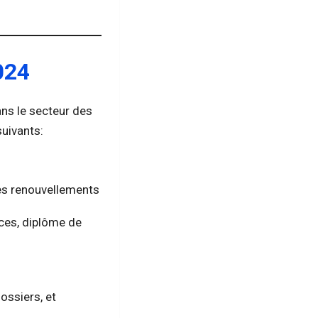
024
ns le secteur des
uivants:
les renouvellements
ces, diplôme de
dossiers, et