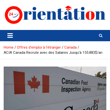
Skip
to
content
Orientation24
Emploi et Orientation au Maroc
Home
Offres d'emploi à l'étranger
Canada
ACIA Canada Recrute avec des Salaires Jusqu’à 155.883$/an