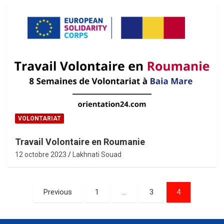
VOLONTARIAT
Travail Volontaire en Roumanie
12 octobre 2023
Lakhnati Souad
Pagination
Previous
1
…
3
4
des
publications