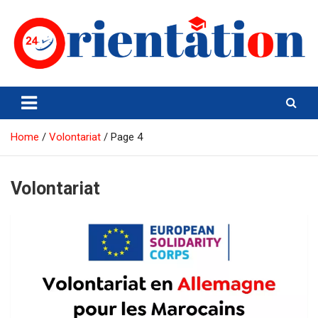
Skip
to
content
Orientation24
Emploi et Orientation au Maroc
Home
Volontariat
Page 4
Volontariat