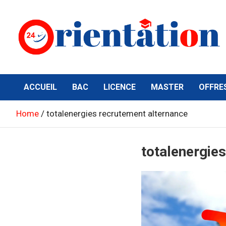
Skip
to
content
Orientation24
Emploi et Orientation au Maroc
ACCUEIL
BAC
LICENCE
MASTER
OFFRE
Home
totalenergies recrutement alternance
totalenergie