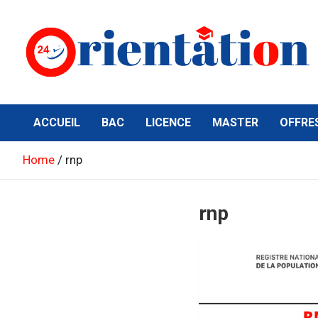
Skip
to
content
Orientation24
Emploi et Orientation au Maroc
ACCUEIL
BAC
LICENCE
MASTER
OFFRE
Home
rnp
rnp