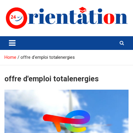
Skip
to
content
Orientation24
Emploi et Orientation au Maroc
Home
offre d'emploi totalenergies
offre d'emploi totalenergies