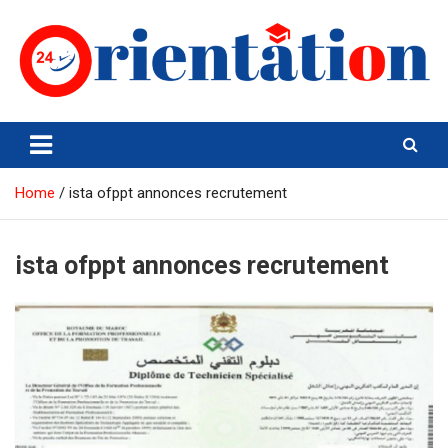
Skip
to
content
Orientation24
Emploi et Orientation au Maroc
Home
ista ofppt annonces recrutement
ista ofppt annonces recrutement