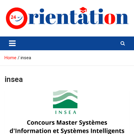
Skip
to
content
Orientation24
Emploi et Orientation au Maroc
Home
insea
insea