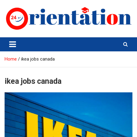
Skip
to
content
Orientation24
Emploi et Orientation au Maroc
Home
ikea jobs canada
ikea jobs canada