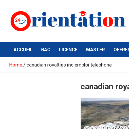
Skip
to
content
Orientation24
Emploi et Orientation au Maroc
ACCUEIL
BAC
LICENCE
MASTER
OFFRE
Home
canadian royalties inc emploi telephone
canadian roya