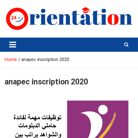
Skip
to
content
Orientation24
Emploi et Orientation au Maroc
Home
anapec inscription 2020
anapec inscription 2020