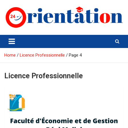
Skip
to
content
Orientation24
Emploi et Orientation au Maroc
Home
Licence Professionnelle
Page 4
Licence Professionnelle